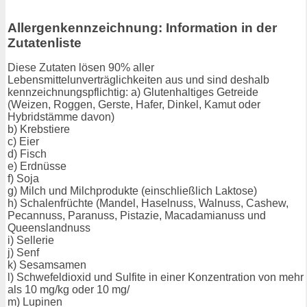
Allergenkennzeichnung: Information in der
Zutatenliste
Diese Zutaten lösen 90% aller
Lebensmittelunverträglichkeiten aus und sind deshalb
kennzeichnungspflichtig: a) Glutenhaltiges Getreide
(Weizen, Roggen, Gerste, Hafer, Dinkel, Kamut oder
Hybridstämme davon)
b) Krebstiere
c) Eier
d) Fisch
e) Erdnüsse
f) Soja
g) Milch und Milchprodukte (einschließlich Laktose)
h) Schalenfrüchte (Mandel, Haselnuss, Walnuss, Cashew,
Pecannuss, Paranuss, Pistazie, Macadamianuss und
Queenslandnuss
i) Sellerie
j) Senf
k) Sesamsamen
l) Schwefeldioxid und Sulfite in einer Konzentration von mehr
als 10 mg/kg oder 10 mg/
m) Lupinen